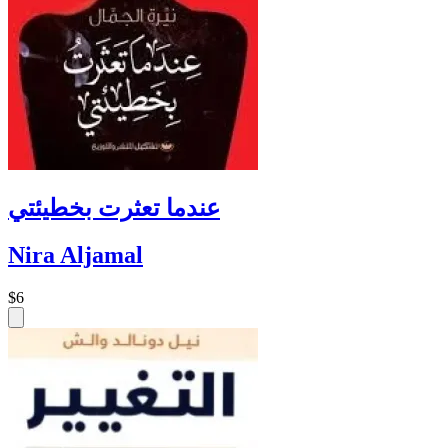
عندما تعثرت بخطيئتي
Nira Aljamal
$6