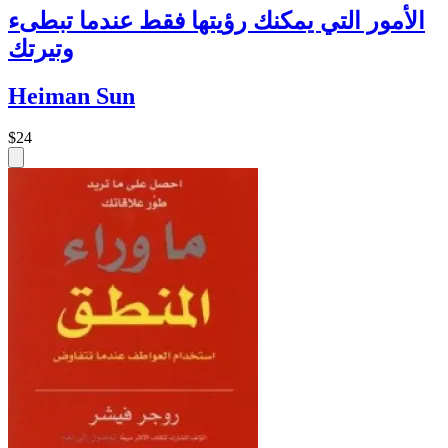
الأمور التي يمكنك رؤيتها فقط عندما تبطىء
وتيرتك
Heiman Sun
$24