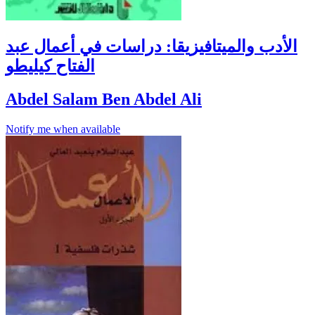
الأدب والميتافيزيقا: دراسات في أعمال عبد
الفتاح كيليطو
Abdel Salam Ben Abdel Ali
Notify me when available