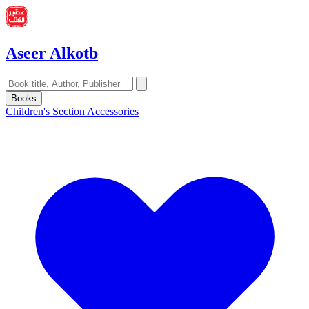
Aseer Alkotb
Books
Children's Section
Accessories