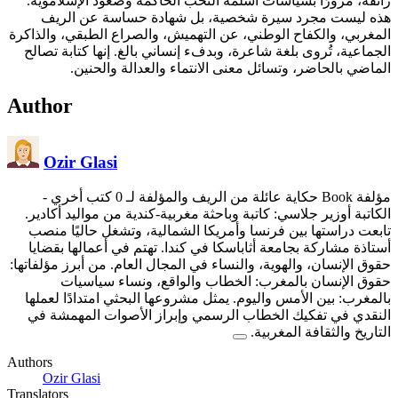
زائفة، مرورًا بسياسات أسلمة النخب الحاكمة وصعود الإسلاموية.
هذه ليست مجرد سيرة شخصية، بل شهادة حساسة عن الريف
المغربي، والكفاح الوطني، عن التهميش، والصراع الطبقي، والذاكرة
الجماعية، تُروى بلغة شاعرة، وبدفء إنساني بالغ. إنها كتابة تصالح
الماضي بالحاضر، وتسائل معنى الانتماء والعدالة والحنين.
Author
Ozir Glasi
مؤلفة Book حكاية عائلة من الريف والمؤلفة لـ 0 كتب أخري
-
الكاتبة أوزير جلاسي: كاتبة وباحثة مغربية-كندية من مواليد أكادير.
تابعت دراستها بين فرنسا وأمريكا الشمالية، وتشغل حاليًا منصب
أستاذة مشاركة بجامعة أثاباسكا في كندا. تهتم في أعمالها بقضايا
حقوق الإنسان، والهوية، والنساء في المجال العام. من أبرز مؤلفاتها:
حقوق الإنسان بالمغرب: الخطاب والواقع، ونساء سياسيات
بالمغرب: بين الأمس واليوم. يمثل مشروعها البحثي امتدادًا لعملها
النقدي في تفكيك الخطاب الرسمي وإبراز الأصوات المهمشة في
التاريخ والثقافة المغربية.
Authors
Ozir Glasi
Translators