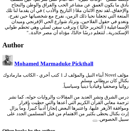
بأدق ما يكون العمق عن مشاعر الحب والفراق والوطن والنجاح
والإخفاق..لقد نجح الائنان معًا ( التاريخ والأدب ) في أن يقدما لنا تلك
المتعة التي تجعلنا نحيا ذلك الزمن، نفرح مع شخصياتها حين تفرح،
ونغدو في حقول الفلاحين، ونرتاد شوارع الحي الإفرنجي وميدان
الإسماعيلية ( التحرير حاليًا ) ونرقب سفن لسلي وهي تحطم طوابي
الإسكندرية.. لتتعلم درسًا خالدًا، مؤداه أن مصر خالدة.."
Author
Mohamed Marmaduke Pickthall
مؤلف Novel أبناء النيل والمؤلف لـ 1 كتب أخري
- الكاتب مارمادوك
بكتال كان بريطاني مسلم
روائياً وصحفياً وقيادياً دينياً وسياسياً.
درس الشرق ونشر العديد من المقالات والروايات حوله، كما نشر
ترجمة معاني القرآن الكريم التي أعدها والتي حظيت بإقرار
وموافقة الأزهر عليها، واعتبرها البعض إنجازاً أدبياً كبيراً. وما يزال
إرث بكتال يحظى بكثير من الاهتمام من قبل المسلمين الجدد على
سبيل الخصوص.
Other books by the author