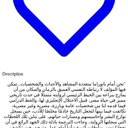
Description
"نحن أمام بانوراما متعددة المشاهد والأحداث والشخصيات.. تمكن
فيها المؤلف لا رتباطه النفسي العميق بالزمان والمكان من أن
يمازج ببراعة بين الخيط الرئيسي لروايته متمثلًا في حدث تاريخي
مميز في حياة مصر، قبيل الاحتلال الإنجليزي لها، والخط الدرامي
فيما قدمه لنا من شخصيات عامة وبارزة، مصرية وغير مصرية،
تكاتفت فيما بينها لتجعل التاريخ خادمًا مخلصًا للأدب، حين يسجل
نوازع البشر وأحاسيسهم ومسارات حياتهم، على تباين تلك اللحظات
التي سجلتها الرواية.. وجاءت الترجمة باذلة ذلك الجهد الرائع في أن
تجعلنا ننسى – أوقات كثيرة – أننا أمام عمل مترجم، حين تكشف