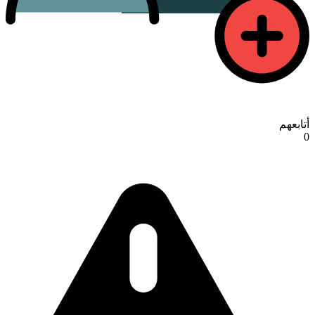
أتابعهم
0