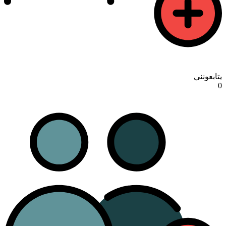
يتابعونني
0