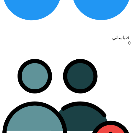
اقتباساتي
0