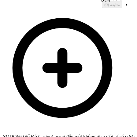
متابعة
(0)
SODO66 (Số Đỏ Casino) mang đến một không gian giải trí cá cược