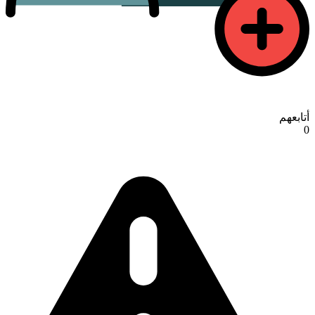
أتابعهم
0