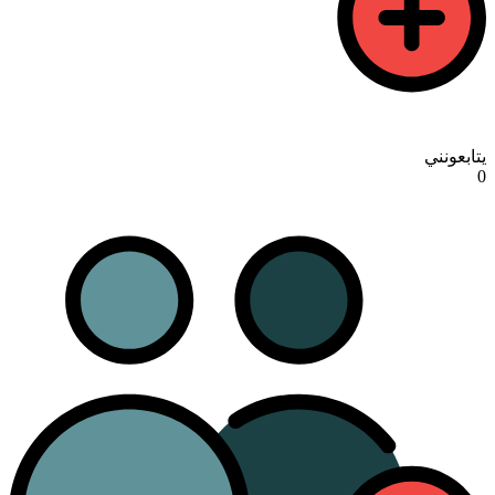
يتابعونني
0