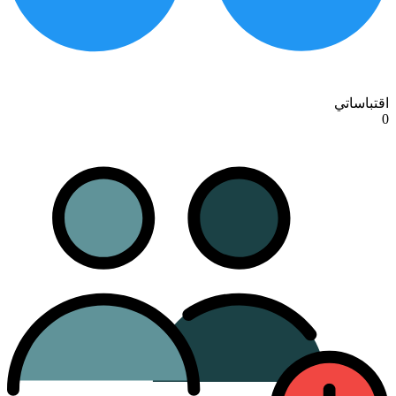
اقتباساتي
0