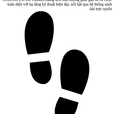
toàn diện với hạ tầng kỹ thuật hiện đại, nổi bật qua hệ thống sảnh
bài trực tuyến.