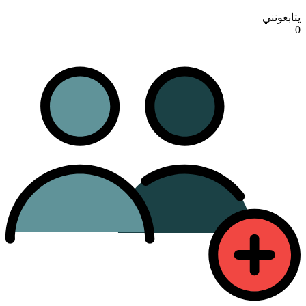
يتابعونني
0