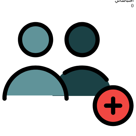
اقتباساتي
0