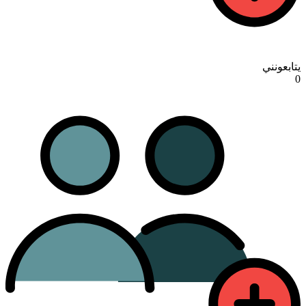
يتابعونني
0