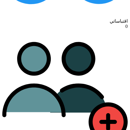
اقتباساتي
0