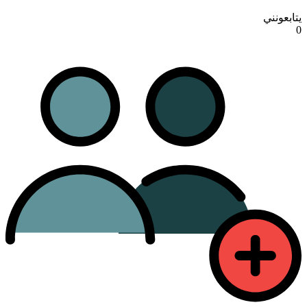
يتابعونني
0