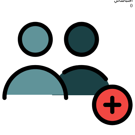
اقتباساتي
0