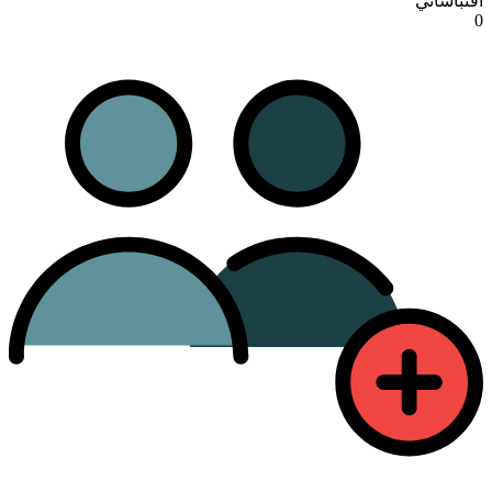
اقتباساتي
0