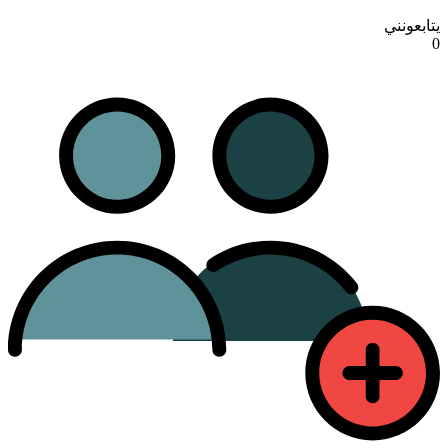
يتابعونني
0