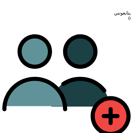
يتابعونني
0