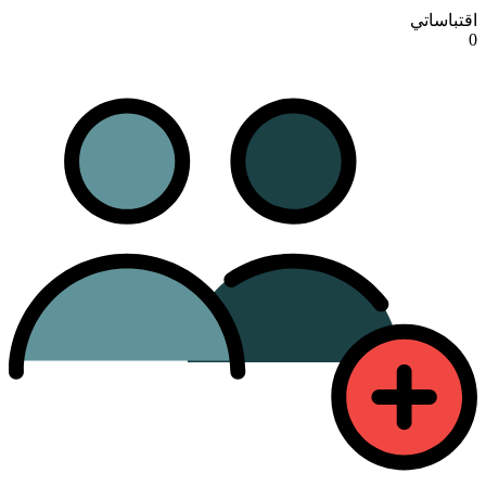
اقتباساتي
0