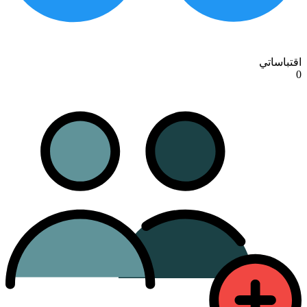
اقتباساتي
0