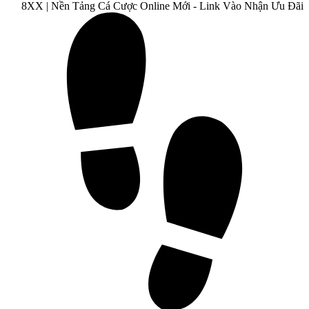
8XX | Nền Tảng Cá Cược Online Mới - Link Vào Nhận Ưu Đãi