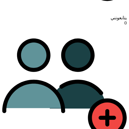
يتابعونني
0