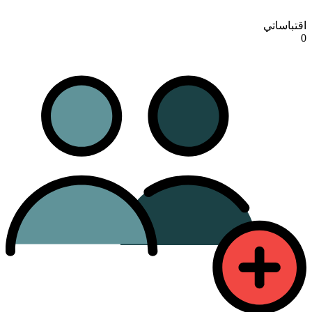
اقتباساتي
0