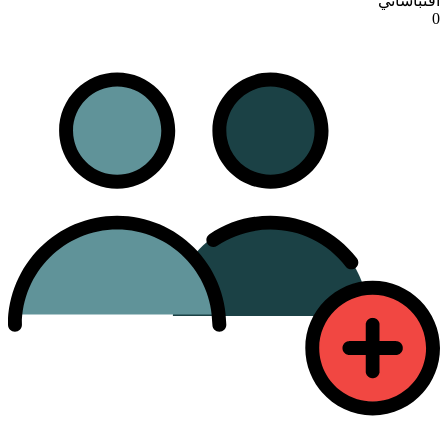
اقتباساتي
0