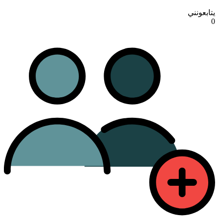
يتابعونني
0