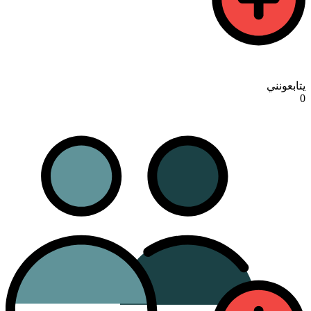
يتابعونني
0