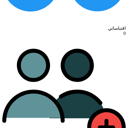
اقتباساتي
0