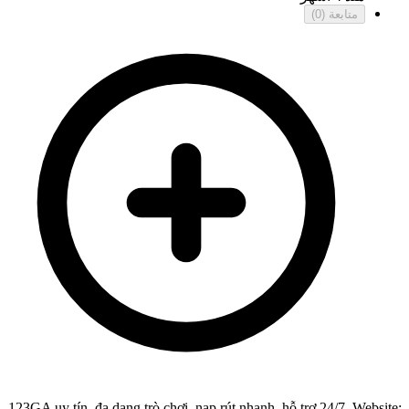
متابعة
(0)
123GA uy tín, đa dạng trò chơi, nạp rút nhanh, hỗ trợ 24/7. Website: