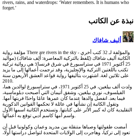
rivers, rains, and waterdrops:
forget.’
 المعاصرة: أَلِف شافاك) (مواليد
بورغ في شرق فرنسا)؛ هي روائية تركية
 وقد ترجمت أعمالها إلى ما يزيد
واية قواعد العشق الأربعون سنة
2010.
ولدت ألف بيلغين، في 25 أكتوبر 1971، في ستراسبورغ لوالدين هما،
تيمان التي أصبحت دبلوماسية،
عمرها عامًا واحدًا فربتها أمها.
ئلة لا تحكمها القوانين الذكورية
ها. وتستخدم الكاتبة اسمها الأول
 مدريد وعمان وكولونيا قبل أن
 المتحدة لتواصل دراستها أولًا،