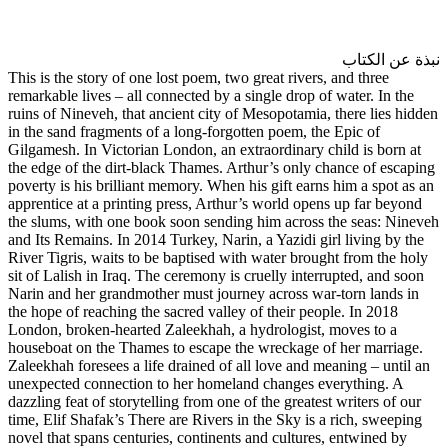
This is the story of one lost po
remarkable lives – all connected
ruins of Nineveh, that ancient 
in the sand fragments of a long
Gilgamesh. In Victorian London,
the edge of the dirt-black Tham
poverty is his brilliant memory.
apprentice at a printing press,
the slums, with one book soon 
and Its Remains. In 2014 Turkey
River Tigris, waits to be bapti
sit of Lalish in Iraq. The cerem
Narin and her grandmother must
the hope of reaching the sacred
London, broken-hearted Zaleekh
houseboat on the Thames to esc
Zaleekhah foresees a life drain
unexpected connection to her 
dazzling feat of storytelling fro
time, Elif Shafak’s There are Ri
novel that spans centuries, con