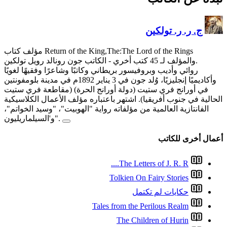
مؤلف كتاب Return of the King,The:The Lord of the Rings
 وكاتبًا وشاعرًا وفقيهًا لغويًا
وأكاديميًا إنجليزيًا، وُلد جون في 3 يناير 1892م في مدينة بلومفونتين
انج الحرة) (مقاطعة فري ستيت
تباره مؤلف الأعمال الكلاسيكية
اية "الهوبيت"، "وسيد الخواتم"،
و'السيلماريليون".
Tal