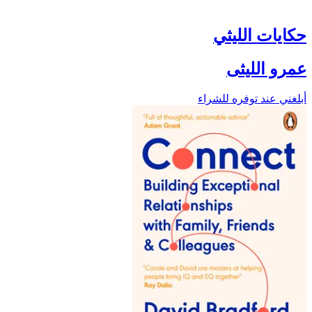
حكايات الليثي
عمرو الليثى
أبلغني عند توفره للشراء