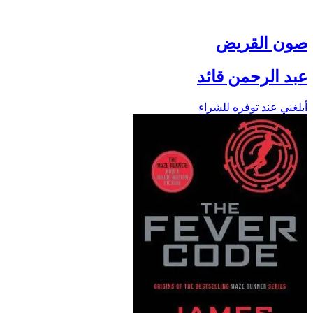
صون القريض
عبد الرحمن قائد
أبلغني عند توفره للشراء